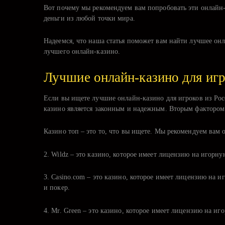
Вот почему мы рекомендуем вам попробовать эти онлайн-
деньги из любой точки мира.
Надеемся, что наша статья поможет вам найти лучшее он
лучшего онлайн-казино.
Лучшие онлайн-казино для игр
Если вы ищете лучшие онлайн-казино для игроков из Росс
казино является законным и надежным. Вторым фактором я
Казино топ – это то, что вы ищете. Мы рекомендуем вам
2. Wildz – это казино, которое имеет лицензию на игорну
3. Casino.com – это казино, которое имеет лицензию на 
и покер.
4. Mr. Green – это казино, которое имеет лицензию на иг