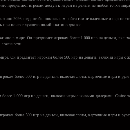
но предлагают игрокам доступ к играм на деньги из любой точки мира,
казино 2026 года, чтобы помочь вам найти самые надежные и перспект
ь при поиске лучшего онлайн-казино для вас.
казино в мире. Он предлагает игрокам более 1 000 игр на деньги, включа
 лояльности.
 мире. Он предлагает игрокам более 500 игр на деньги, включая игры с
 игрокам более 500 игр на деньги, включая слоты, карточные игры и руле
ам более 1 000 игр на деньги, включая игры с живыми дилерами. Casino
 игрокам более 500 игр на деньги, включая слоты, карточные игры и руле