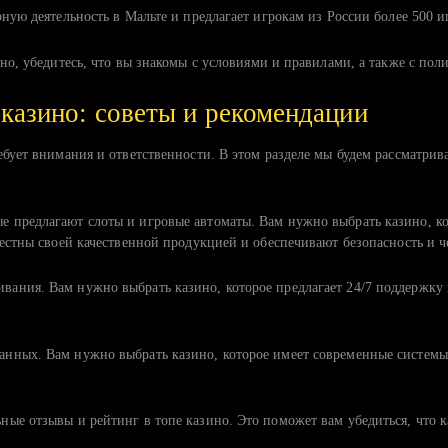
рную деятельность в Мальте и предлагает игрокам из России более 500 
зино, убедитесь, что вы знакомы с условиями и правилами, а также с по
казино: советы и рекомендации
ребует внимания и ответственности. В этом разделе мы будем рассматрив
 предлагают слоты и игровые автоматы. Вам нужно выбрать казино, кот
вестны своей качественной продукцией и обеспечивают безопасность и ч
вания. Вам нужно выбрать казино, которое предлагает 24/7 поддержк
анных. Вам нужно выбрать казино, которое имеет современные систем
ьные отзывы и рейтинг в топе казино. Это поможет вам убедиться, что