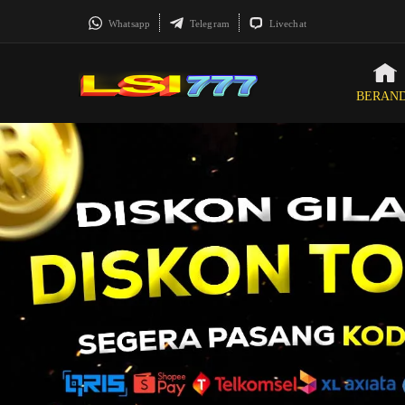
Whatsapp
Telegram
Livechat
BERAN