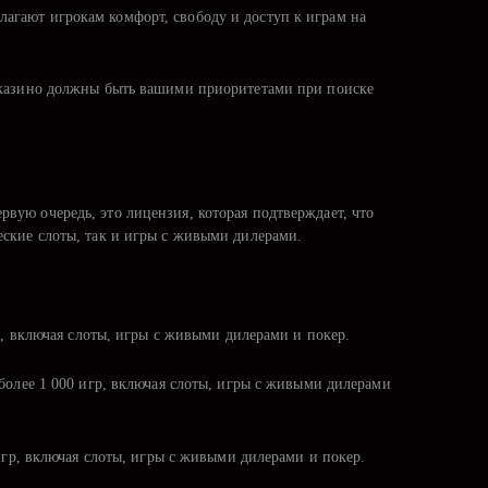
агают игрокам комфорт, свободу и доступ к играм на
н-казино должны быть вашими приоритетами при поиске
вую очередь, это лицензия, которая подтверждает, что
еские слоты, так и игры с живыми дилерами.
гр, включая слоты, игры с живыми дилерами и покер.
 более 1 000 игр, включая слоты, игры с живыми дилерами
 игр, включая слоты, игры с живыми дилерами и покер.