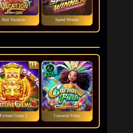
Bali Vacation
Speed Winner
Fortune Gems 2
Carnaval Fiesta