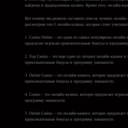
найдены в традиционных казино. Кроме того, онлайн-кази
Вот почему мы решили составить список лучших онлайн-
рассмотрим топ-5 онлайн-казино, которые стоит учитыват
1. Casino Online – это один из самых популярных онлайн-
предлагает игрокам привлекательные бонусы и программу
2. Top Casino – это еще один из лучших онлайн-казино в
привлекательные бонусы и программу лояльности.
3. Online Casino – это онлайн-казино, которое предлагает
привлекательные бонусы и программу лояльности.
4. Casino – это онлайн-казино, которое предлагает игрок
программу лояльности.
5. Online Casino – это онлайн-казино, которое предлагает
привлекательные бонусы и программу лояльности.