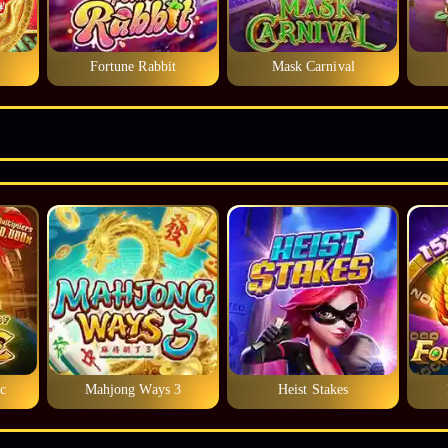
Fortune Rabbit
Mask Carnival
c
Mahjong Ways 3
Heist Stakes