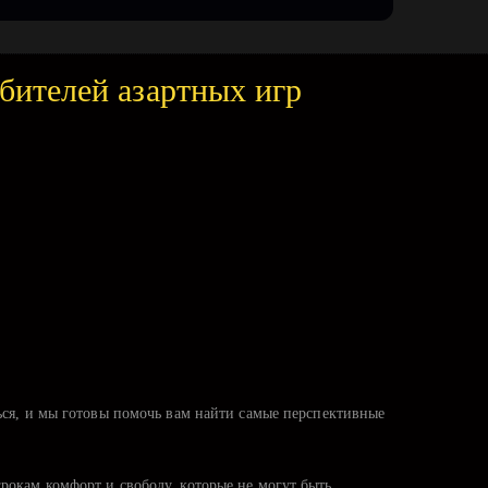
бителей азартных игр
ься, и мы готовы помочь вам найти самые перспективные
рокам комфорт и свободу, которые не могут быть