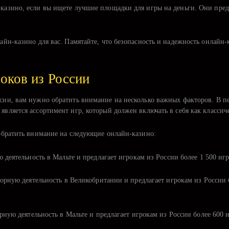
казино, если вы ищете лучшие площадки для игры на деньги. Они предл
лайн-казино для вас. Памятайте, что безопасность и надежность онлай
оков из России
ии, вам нужно обратить внимание на несколько важных факторов. В пер
вляется ассортимент игр, который должен включать в себя как классич
 обратить внимание на следующие онлайн-казино:
ю деятельность в Мальте и предлагает игрокам из России более 1 500 и
игорную деятельность в Великобритании и предлагает игрокам из России
орную деятельность в Мальте и предлагает игрокам из России более 600