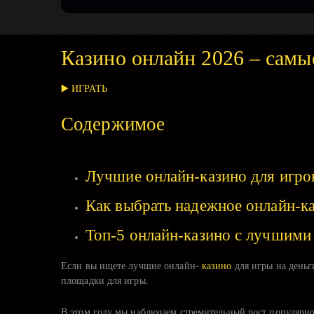
Казино онлайн 2026 – самы
▶️ ИГРАТЬ
Содержимое
Лучшие онлайн-казино для игро
Как выбрать надежное онлайн-ка
Топ-5 онлайн-казино с лучшими
Если вы ищете лучшие онлайн-
казино
для игры на деньг
площадки для игры.
В этом году мы наблюдаем стремительный рост популярно