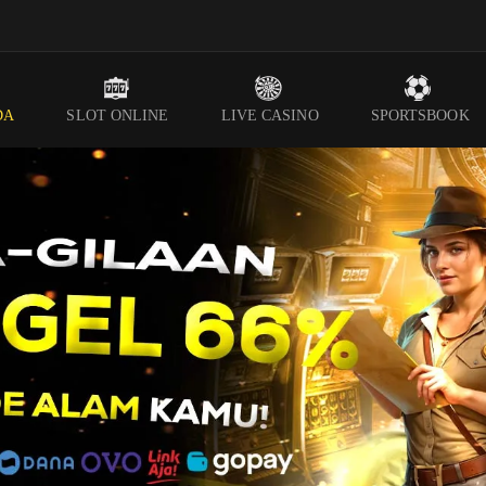
DA
SLOT ONLINE
LIVE CASINO
SPORTSBOOK