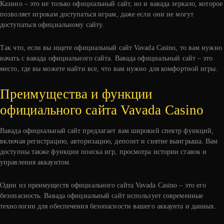
Казино – это не только официальный сайт, но и вавада зеркало, которое
позволяет игрокам доступаться играм, даже если они не могут
доступаться официальному сайту.
Так что, если вы ищете официальный сайт Vavada Casino, то вам нужно
начать с вавада официального сайта. Вавада официальный сайт – это
место, где вы можете найти все, что вам нужно для комфортной игры.
Преимущества и функции
официального сайта Vavada Casino
Вавада официальный сайт предлагает вам широкий спектр функций,
включая регистрацию, авторизацию, депозит и снятие выигрыша. Вам
доступны также функции поиска игр, просмотра истории ставок и
управления аккаунтом.
Один из преимуществ официального сайта Vavada Casino – это его
безопасность. Вавада официальный сайт использует современные
технологии для обеспечения безопасности вашего аккаунта и данных.