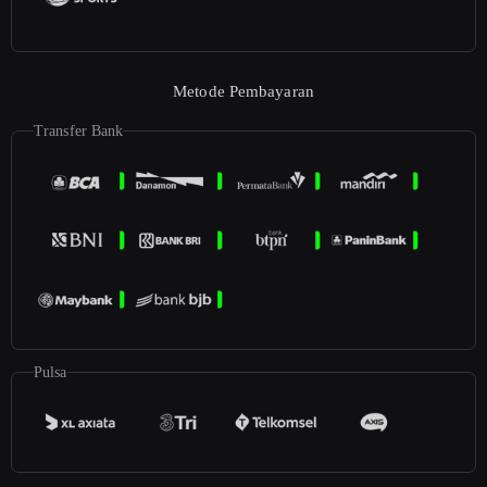
Metode Pembayaran
Transfer Bank
Pulsa