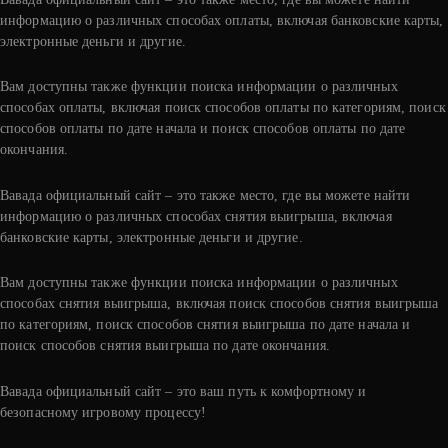
информацию о различных способах оплаты, включая банковские карты,
электронные деньги и другие.
Вам доступны также функции поиска информации о различных
способах оплаты, включая поиск способов оплаты по категориям, поиск
способов оплаты по дате начала и поиск способов оплаты по дате
окончания.
Вавада официальный сайт – это также место, где вы можете найти
информацию о различных способах снятия выигрыша, включая
банковские карты, электронные деньги и другие.
Вам доступны также функции поиска информации о различных
способах снятия выигрыша, включая поиск способов снятия выигрыша
по категориям, поиск способов снятия выигрыша по дате начала и
поиск способов снятия выигрыша по дате окончания.
Вавада официальный сайт – это ваш путь к комфортному и
безопасному игровому процессу!