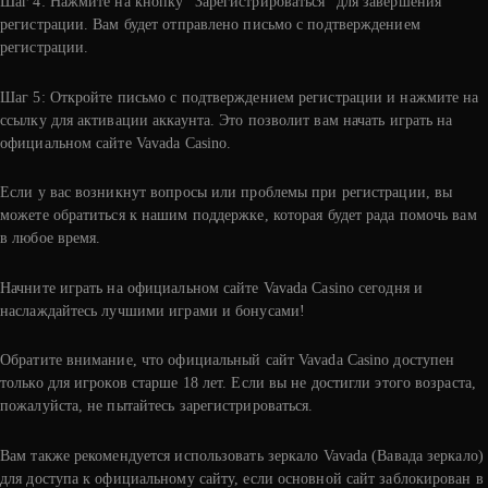
Шаг 4: Нажмите на кнопку “Зарегистрироваться” для завершения
регистрации. Вам будет отправлено письмо с подтверждением
регистрации.
Шаг 5: Откройте письмо с подтверждением регистрации и нажмите на
ссылку для активации аккаунта. Это позволит вам начать играть на
официальном сайте Vavada Casino.
Если у вас возникнут вопросы или проблемы при регистрации, вы
можете обратиться к нашим поддержке, которая будет рада помочь вам
в любое время.
Начните играть на официальном сайте Vavada Casino сегодня и
наслаждайтесь лучшими играми и бонусами!
Обратите внимание, что официальный сайт Vavada Casino доступен
только для игроков старше 18 лет. Если вы не достигли этого возраста,
пожалуйста, не пытайтесь зарегистрироваться.
Вам также рекомендуется использовать зеркало Vavada (Вавада зеркало)
для доступа к официальному сайту, если основной сайт заблокирован в