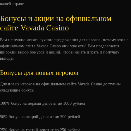
вашей стране.
Бонусы и акции на официальном
сайте Vavada Casino
Вам не нужно искать лучшие предложения для игроков, потому что на
официальном сайте Vavada Casino они уже есть! Вам предлагается
широкий выбор бонусов и акций, чтобы начать играть и получать
выгоды.
Бонусы для новых игроков
Для новых игроков на официальном сайте Vavada Casino доступны
следующие бонусы:
100% бонус на первый депозит до 1000 рублей
50% бонус на второй депозит до 500 рублей
25% бонус на третий депозит до 250 рублей