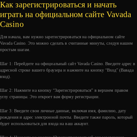
Как зарегистрироваться и начать
играть на официальном сайте Vavada
Casino
Для начала, вам нужно зарегистрироваться на официальном сайте
Vavada Casino. Это можно сделать в считанные минуты, следуя нашим
простым шагам.
Шаг 1: Перейдите на официальный сайт Vavada Casino. Введите адрес в
адресной строке вашего браузера и нажмите на кнопку “Вход” (Вавада
вход).
Шаг 2: Нажмите на кнопку “Зарегистрироваться” в верхнем правом
углу страницы. Это откроет вам форму регистрации.
Шаг 3: Введите свои личные данные, включая имя, фамилию, дату
рождения и адрес электронной почты. Введите также пароль, который
будет использоваться для входа на ваш аккаунт.