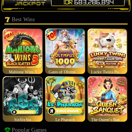
Best Wins
Mahjong Wins 3
Gates of Olympus 1000
Lucky Twins Power Clusters
SixSixSix
Le Pharaoh
The Queen's Banquet
Popular Games