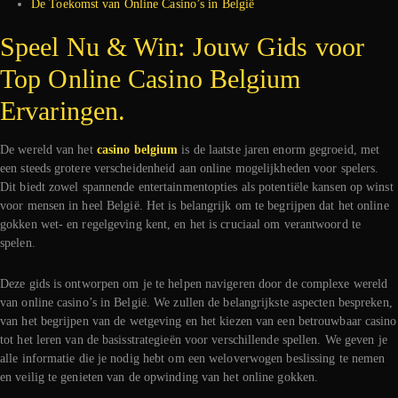
De Toekomst van Online Casino’s in België
Speel Nu & Win: Jouw Gids voor
Top Online Casino Belgium
Ervaringen.
De wereld van het
casino belgium
is de laatste jaren enorm gegroeid, met
een steeds grotere verscheidenheid aan online mogelijkheden voor spelers.
Dit biedt zowel spannende entertainmentopties als potentiële kansen op winst
voor mensen in heel België. Het is belangrijk om te begrijpen dat het online
gokken wet- en regelgeving kent, en het is cruciaal om verantwoord te
spelen.
Deze gids is ontworpen om je te helpen navigeren door de complexe wereld
van online casino’s in België. We zullen de belangrijkste aspecten bespreken,
van het begrijpen van de wetgeving en het kiezen van een betrouwbaar casino
tot het leren van de basisstrategieën voor verschillende spellen. We geven je
alle informatie die je nodig hebt om een weloverwogen beslissing te nemen
en veilig te genieten van de opwinding van het online gokken.