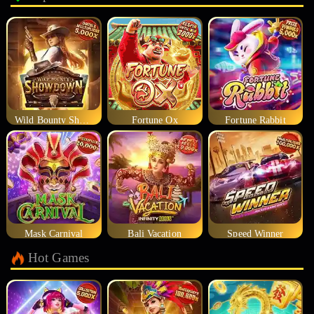
Wild Bounty Showdown
Fortune Ox
Fortune Rabbit
Mask Carnival
Bali Vacation
Speed Winner
Hot Games