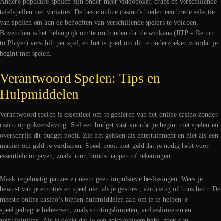
Andere populaire spellen zijn onder meer videopoker, craps en verschillende
tafelspellen met variaties. De beste online casino’s bieden een brede selectie
van spellen om aan de behoeften van verschillende spelers te voldoen.
Bovendien is het belangrijk om te onthouden dat de winkans (RTP – Return
to Player) verschilt per spel, en het is goed om dit te onderzoeken voordat je
begint met spelen.
Verantwoord Spelen: Tips en
Hulpmiddelen
Verantwoord spelen is essentieel om te genieten van het online casino zonder
risico op gokverslaving. Stel een budget vast voordat je begint met spelen en
overschrijd dit budget nooit. Zie het gokken als entertainment en niet als een
manier om geld te verdienen. Speel nooit met geld dat je nodig hebt voor
essentiële uitgaven, zoals huur, boodschappen of rekeningen.
Maak regelmatig pauzes en neem geen impulsieve beslissingen. Wees je
bewust van je emoties en speel niet als je gestrest, verdrietig of boos bent. De
meeste online casino’s bieden hulpmiddelen aan om je te helpen je
speelgedrag te beheersen, zoals stortingslimieten, verlieslimieten en
zelfuitsluiting. Als je denkt dat je een gokprobleem hebt, zoek dan