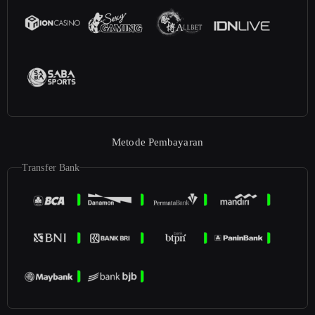
Metode Pembayaran
Transfer Bank