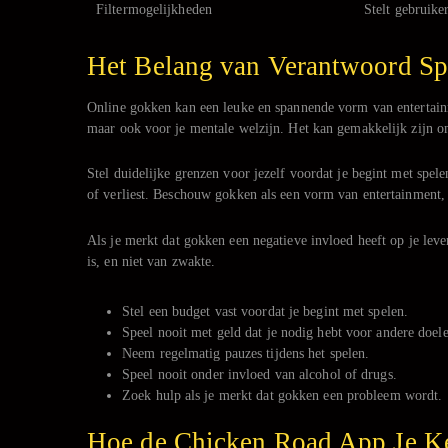
Filtermogelijkheden
Stelt gebruike
Het Belang van Verantwoord Sp
Online gokken kan een leuke en spannende vorm van entertainmen
maar ook voor je mentale welzijn. Het kan gemakkelijk zijn om
Stel duidelijke grenzen voor jezelf voordat je begint met spele
of verliest. Beschouw gokken als een vorm van entertainment, 
Als je merkt dat gokken een negatieve invloed heeft op je leve
is, en niet van zwakte.
Stel een budget vast voordat je begint met spelen.
Speel nooit met geld dat je nodig hebt voor andere doel
Neem regelmatig pauzes tijdens het spelen.
Speel nooit onder invloed van alcohol of drugs.
Zoek hulp als je merkt dat gokken een probleem wordt.
Hoe de Chicken Road App Je K