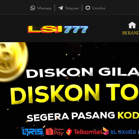
Whatsapp
Telegram
Livechat
BERAN