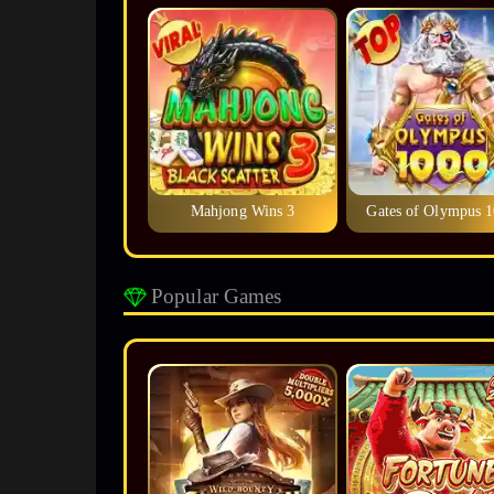
Mahjong Wins 3
Gates of Olympus 
Popular Games