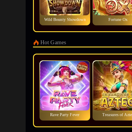
Wild Bounty Showdown
Fortune Ox
Hot Games
Rave Party Fever
Treasures of Azte