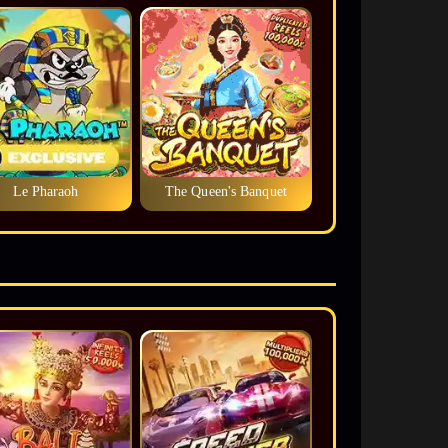
Le Pharaoh
The Queen's Banquet