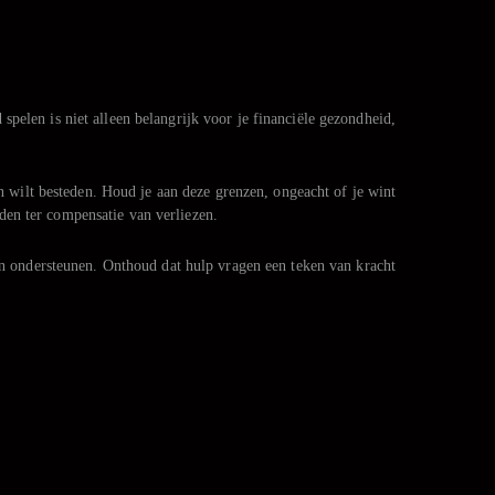
pelen is niet alleen belangrijk voor je financiële gezondheid,
en wilt besteden. Houd je aan deze grenzen, ongeacht of je wint
den ter compensatie van verliezen.
nen ondersteunen. Onthoud dat hulp vragen een teken van kracht