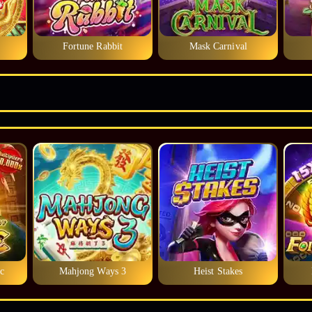
Fortune Rabbit
Mask Carnival
c
Mahjong Ways 3
Heist Stakes